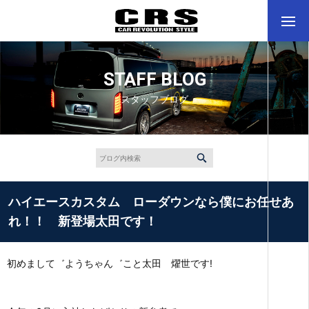
STAFF BLOG
スタッフブログ
ハイエースカスタム ローダウンなら僕にお任せあ
れ！！ 新登場太田です！
初めまして゛ようちゃん゛こと太田 燿世です!