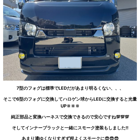
7型のフォグは標準でLEDだがあまり明るくない、、、
そこで6型のフォグに交換してハロゲン球からLEDに交換すると光量
UP🔆🔆🔆
純正部品と変換ハーネスで交換できるので安心ですね💯💯💯
そしてインナーブラックと一緒にスモーク塗装もしました‼
あまり濃ゆくなりすぎず程よくスモークに😎😎😎