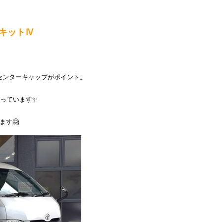
キットⅣ
】
とセンターキャップ
がポイント。
っています✨
ます🤗