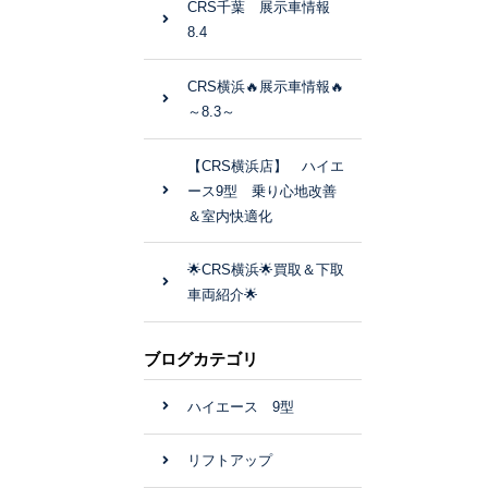
CRS千葉 展示車情報
8.4
CRS横浜🔥展示車情報🔥
～8.3～
【CRS横浜店】 ハイエ
ース9型 乗り心地改善
＆室内快適化
🌟CRS横浜🌟買取＆下取
車両紹介🌟
ブログカテゴリ
ハイエース 9型
リフトアップ