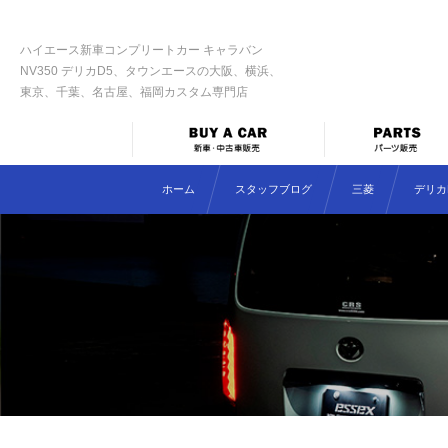
ハイエース新車コンプリートカー キャラバン
NV350 デリカD5、タウンエースの大阪、横浜、
東京、千葉、名古屋、福岡カスタム専門店
ホーム
スタッフブログ
三菱
デリカD