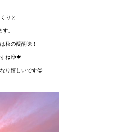
っくりと
ます。
は秋の醍醐味！
ね😌🍁
なり嬉しいです😊