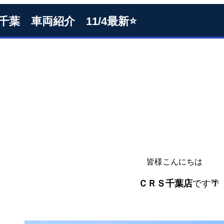
S千葉 車両紹介 11/4最新⭐
皆様こんにちは
ＣＲＳ千葉店
です🌴