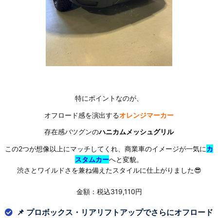
特にポイントなのが、
オフロード感を演出する
オレンジマーカー
存在感バツグンの
ハニカムメッシュグリル
この2つが想像以上にマッチしてくれ、商業車のイメージが一気に
カ
スタムカー
へと変貌。
渋さとワイルドさを兼ね備えたスタイルに仕上がりました😎
金額：税込319,110円
📌 プロボックス・リアリフトアップでさらにオフロード