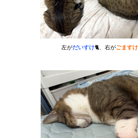
左が
だいすけ
🐈、右が
ごますけ