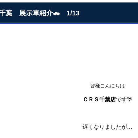
S千葉 展示車紹介🚗 1/13
皆様こんにちは
ＣＲＳ千葉店
です🌴
遅くなりましたが…