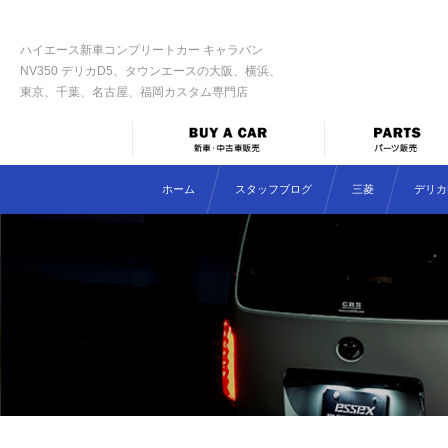
ハイエース新車コンプリートカー キャラバン
NV350 デリカD5、タウンエースの大阪、横浜、
東京、千葉、名古屋、福岡カスタム専門店
ホーム
スタッフブログ
三菱
デリカD