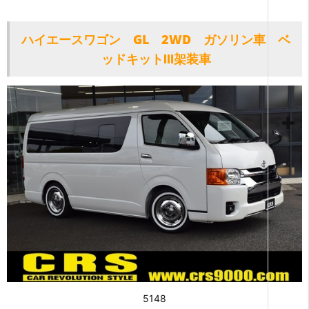
ハイエースワゴン GL 2WD ガソリン車 ベ
ッドキットⅢ架装車
5148