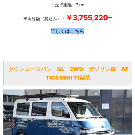
・走行距離：7km
￥3,755,220
–
車両総額（税込み）：
詳しくはこちら
タウンエースバン GL 2WD ガソリン車 AT
TICS MINI T1架装