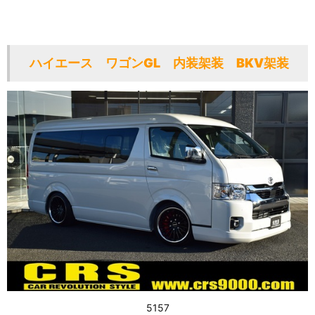
ハイエース ワゴンGL 内装架装 BKⅤ架装
5157