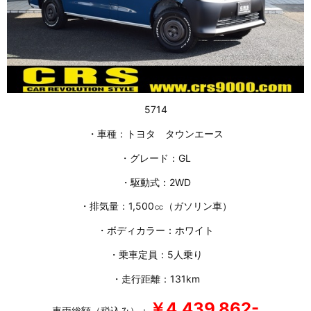
5714
・車種：トヨタ タウンエース
・グレード：GL
・駆動式：2WD
・排気量：1,500㏄（ガソリン車）
・ボディカラー：ホワイト
・乗車定員：5人乗り
・走行距離：131km
￥4,439
,862-
車両総額（税込み）：