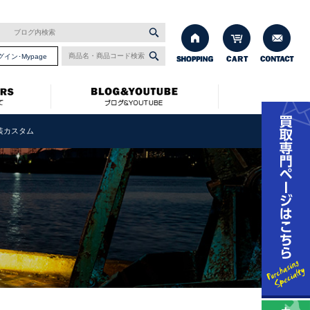
グイン･Mypage
装カスタム