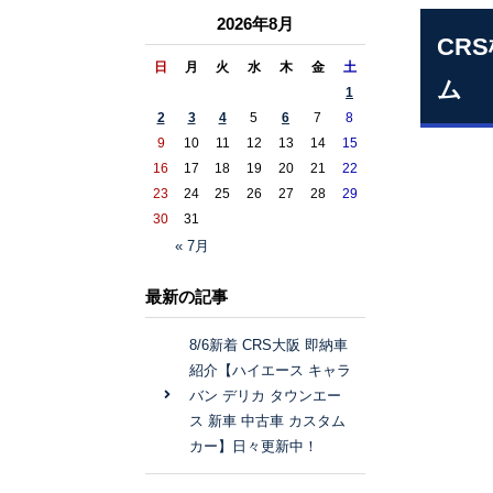
2026年8月
CR
日
月
火
水
木
金
土
ム
1
2
3
4
5
6
7
8
9
10
11
12
13
14
15
16
17
18
19
20
21
22
23
24
25
26
27
28
29
30
31
« 7月
最新の記事
8/6新着 CRS大阪 即納車
紹介【ハイエース キャラ
バン デリカ タウンエー
ス 新車 中古車 カスタム
カー】日々更新中！