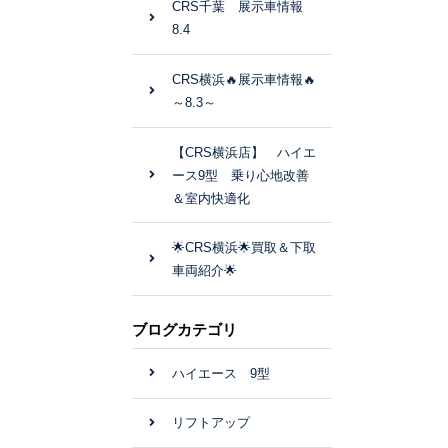
CRS千葉 展示車情報
8.4
CRS横浜🔥展示車情報🔥
～8.3～
【CRS横浜店】 ハイエ
ース9型 乗り心地改善
＆室内快適化
🌟CRS横浜🌟買取＆下取
車両紹介🌟
ブログカテゴリ
ハイエース 9型
リフトアップ