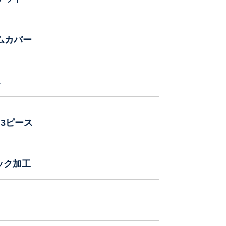
ムカバー
L
 3ピース
ック加工