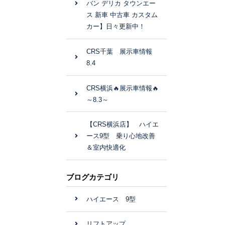
バン デリカ タウンエー
ス 新車 中古車 カスタム
カー】日々更新中！
CRS千葉 展示車情報
8.4
CRS横浜🔥展示車情報🔥
～8.3～
【CRS横浜店】 ハイエ
ース9型 乗り心地改善
＆室内快適化
ブログカテゴリ
ハイエース 9型
リフトアップ