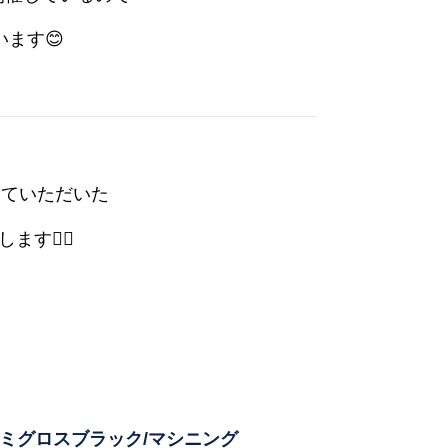
ます😊
していただいた
💁‍♂️
J+48 セミグロスブラック/マシニング