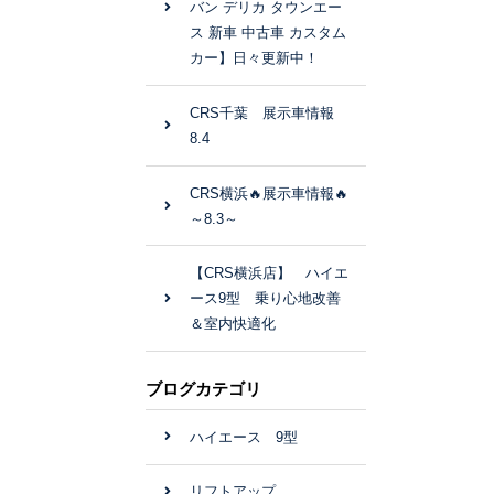
バン デリカ タウンエー
ス 新車 中古車 カスタム
カー】日々更新中！
CRS千葉 展示車情報
8.4
CRS横浜🔥展示車情報🔥
～8.3～
【CRS横浜店】 ハイエ
ース9型 乗り心地改善
＆室内快適化
ブログカテゴリ
ハイエース 9型
リフトアップ