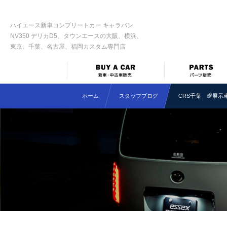
ハイエース新車コンプリートカー キャラバン
NV350 デリカD5、タウンエースの大阪、横浜、
東京、千葉、名古屋、福岡カスタム専門店
ホーム
スタッフブログ
CRS千葉 🌈展示車