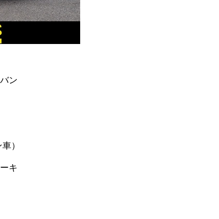
バン
ン車）
ーキ