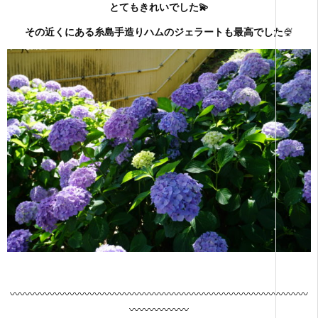
とてもきれいでした💫
その近くにある糸島手造りハムのジェラートも最高でした
🍨
〰〰〰〰〰〰〰〰〰〰〰〰〰〰〰〰〰〰〰〰〰〰〰〰〰〰〰〰〰〰
〰〰〰〰〰〰