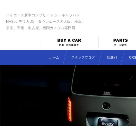
ハイエース新車コンプリートカー キャラバン
NV350 デリカD5、タウンエースの大阪、横浜、
東京、千葉、名古屋、福岡カスタム専門店
ホーム
スタッフブログ
店舗別
CR