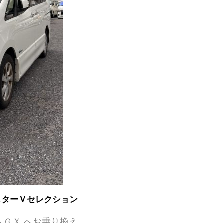
スターＶセレクション
ＧＸ へお乗り換え