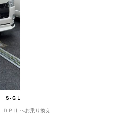
 Ｓ-ＧＬ
 ＤＰⅡ へお乗り換え