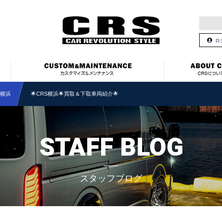
ロ
S横浜
🌟CRS横浜🌟買取＆下取車両紹介🌟
STAFF BLOG
スタッフブログ