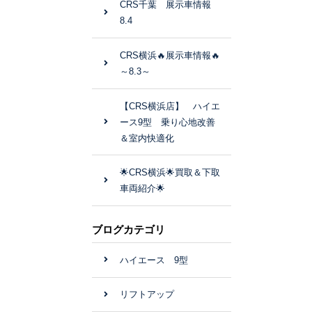
CRS千葉 展示車情報
8.4
CRS横浜🔥展示車情報🔥
～8.3～
【CRS横浜店】 ハイエ
ース9型 乗り心地改善
＆室内快適化
🌟CRS横浜🌟買取＆下取
車両紹介🌟
ブログカテゴリ
ハイエース 9型
リフトアップ