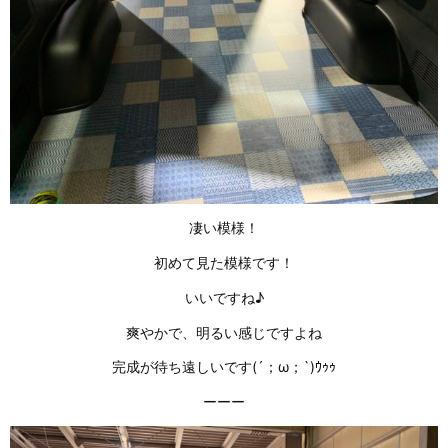
凄い模様！
初めて見た模様です！
いいですね♪
爽やかで、明るい感じですよね
完成が待ち遠しいです(´；ω；`)ｳｩｩ
ーーー