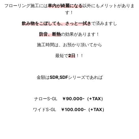
フローリング施工には
車内が綺麗になる
以外にもメリットがありま
す！
飲み物をこぼしても、さっと一拭き
で済みますし
防音、断熱
の効果があります！
施工時間は、お預かり頂いてから
最短で
2日
！！
金額は
SDR,SDF
シリーズであれば
ナローS-GL
￥90.000-（+TAX）
ワイドS-GL
￥100.000-（+TAX）