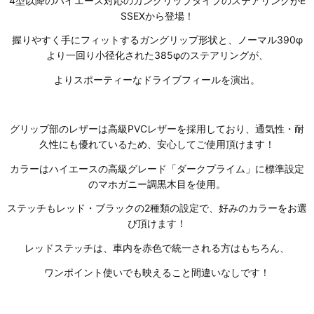
4型以降のハイエース対応のガングリップタイプのステアリングがE
SSEXから登場！
握りやすく手にフィットするガングリップ形状と、ノーマル390φ
より一回り小径化された385φのステアリングが、
よりスポーティーなドライブフィールを演出。
グリップ部のレザーは高級PVCレザーを採用しており、通気性・耐
久性にも優れているため、安心してご使用頂けます！
カラーはハイエースの高級グレード「ダークプライム」に標準設定
のマホガニー調黒木目を使用。
ステッチもレッド・ブラックの2種類の設定で、好みのカラーをお選
び頂けます！
レッドステッチは、車内を赤色で統一される方はもちろん、
ワンポイント使いでも映えること間違いなしです！