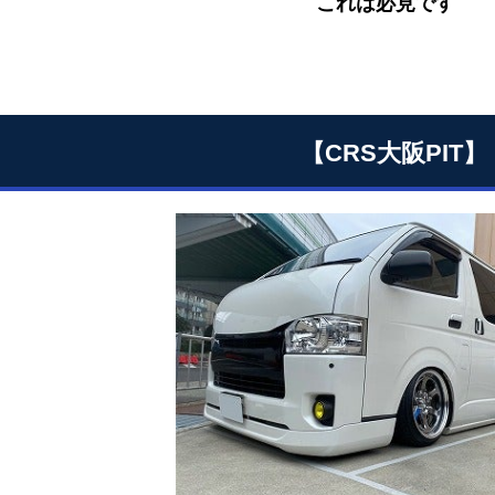
これは必見です
【CRS大阪PIT】