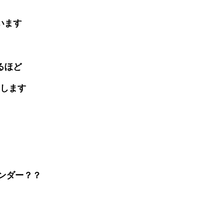
います
るほど
します
ェンダー？？