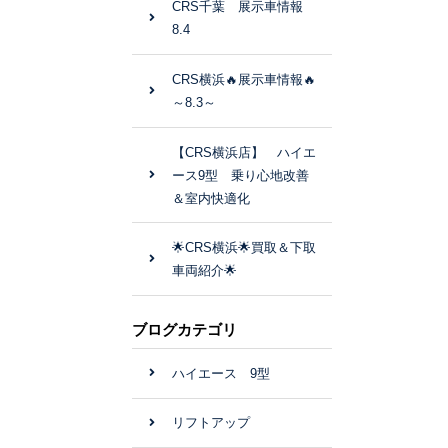
CRS千葉 展示車情報
8.4
CRS横浜🔥展示車情報🔥
～8.3～
【CRS横浜店】 ハイエ
ース9型 乗り心地改善
＆室内快適化
🌟CRS横浜🌟買取＆下取
車両紹介🌟
ブログカテゴリ
ハイエース 9型
リフトアップ