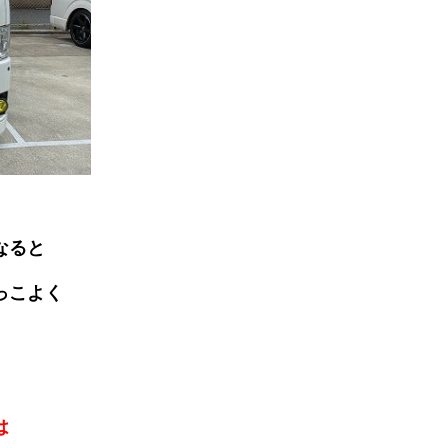
なると
っこよく
は