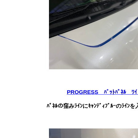
PROGRESS ﾊﾞｯﾄﾊﾟﾈﾙ ﾜｲ
ﾊﾟﾈﾙの窪みﾗｲﾝにｷｬﾝﾃﾞｨﾌﾞﾙｰのﾗｲ