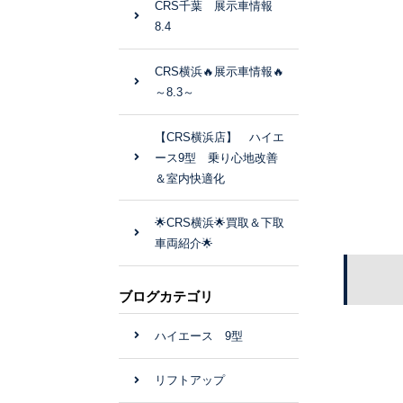
CRS千葉 展示車情報
8.4
CRS横浜🔥展示車情報🔥
～8.3～
【CRS横浜店】 ハイエ
ース9型 乗り心地改善
＆室内快適化
🌟CRS横浜🌟買取＆下取
車両紹介🌟
ブログカテゴリ
ハイエース 9型
リフトアップ