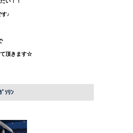
したい！！
です♪
で
て頂きます☆
ﾞｿﾘﾝ