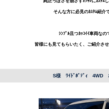
純正っぽさを崩さずｵｼｬﾚにｶｽﾀﾑ
そんな方に必見のｶｽﾀﾑ紹介
ｼﾝﾌﾟﾙ且つｶｯｺｲｲ車両なの
皆様にも見てもらいたく、ご紹介させ
S様 ﾜｲﾄﾞﾎﾞﾃﾞｨ 4WD ｶ