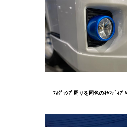
ﾌｫｸﾞﾗﾝﾌﾟ周りを同色のｷｬﾝﾃﾞｨﾌ