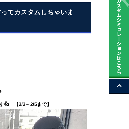
だってカスタムしちゃいま
✊
 【2/2～2/5まで】