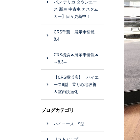
バン デリカ タウンエー
ス 新車 中古車 カスタム
カー】日々更新中！
CRS千葉 展示車情報
8.4
CRS横浜🔥展示車情報🔥
～8.3～
【CRS横浜店】 ハイエ
ース9型 乗り心地改善
＆室内快適化
ブログカテゴリ
ハイエース 9型
リフトアップ