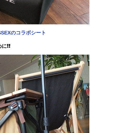
ESSEXのコラボシート
に❗❗