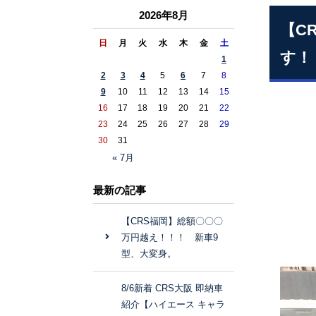
2026年8月
【C
日
月
火
水
木
金
土
す！
1
2
3
4
5
6
7
8
9
10
11
12
13
14
15
16
17
18
19
20
21
22
23
24
25
26
27
28
29
30
31
« 7月
最新の記事
【CRS福岡】総額〇〇〇
万円越え！！！ 新車9
型、大変身。
8/6新着 CRS大阪 即納車
紹介【ハイエース キャラ