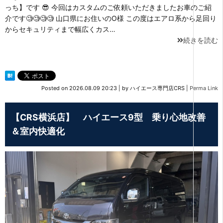
っち】です 😎 今回はカスタムのご依頼いただきましたお車のご紹
介です🧐🧐🧐🧐 山口県にお住いのO様 この度はエアロ系から足回り
からセキュリティまで幅広くカス…
続きを読む
Posted on
2026.08.09 20:23
|
by
ハイエース専門店CRS
|
Perma Link
【CRS横浜店】 ハイエース9型 乗り心地改善
＆室内快適化