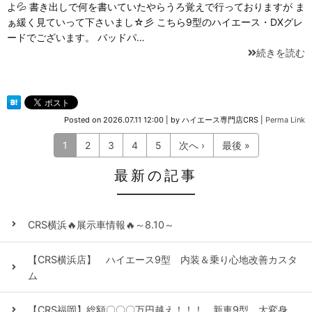
よ💦 書き出しで何を書いていたやらうろ覚えで行っておりますが ま
ぁ緩く見ていって下さいまし☆彡 こちら9型のハイエース・DXグレ
ードでございます。 バッドパ…
続きを読む
Posted on
2026.07.11 12:00
|
by
ハイエース専門店CRS
|
Perma Link
1
2
3
4
5
次へ ›
最後 »
最新の記事
CRS横浜🔥展示車情報🔥～8.10～
【CRS横浜店】 ハイエース9型 内装＆乗り心地改善カスタ
ム
【CRS福岡】総額〇〇〇万円越え！！！ 新車9型、大変身。