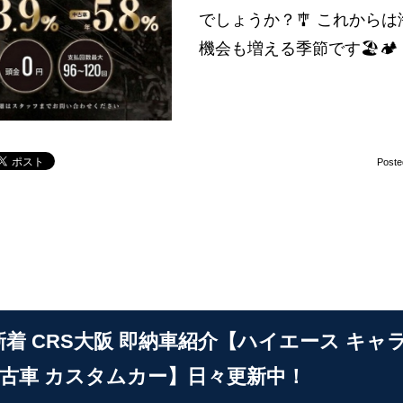
でしょうか？🎐 これから
機会も増える季節です🏖️🏕
Poste
2 新着 CRS大阪 即納車紹介【ハイエース キ
中古車 カスタムカー】日々更新中！