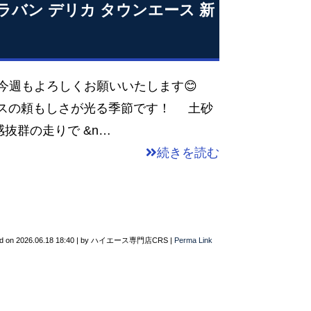
ャラバン デリカ タウンエース 新
 今週もよろしくお願いいたします😊
ースの頼もしさが光る季節です！ 土砂
抜群の走りで &n…
続きを読む
d on
2026.06.18 18:40
|
by
ハイエース専門店CRS
|
Perma Link