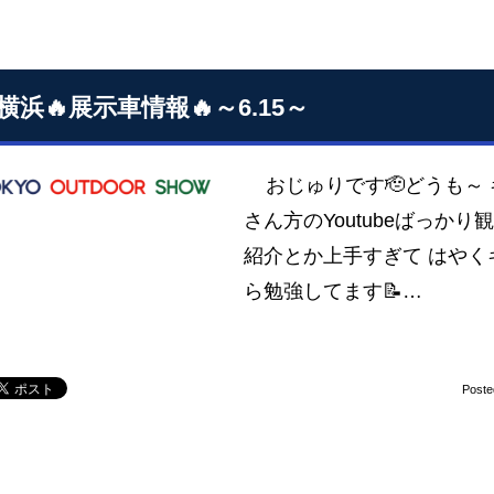
横浜🔥展示車情報🔥～6.15～
おじゅりです🫡どうも～
さん方のYoutubeばっか
紹介とか上手すぎて はや
ら勉強してます📝…
Poste