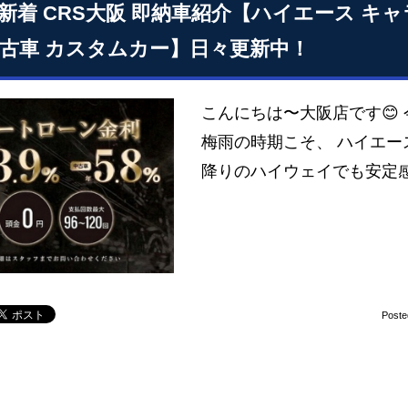
18 新着 CRS大阪 即納車紹介【ハイエース キ
中古車 カスタムカー】日々更新中！
こんにちは〜大阪店です😊
梅雨の時期こそ、 ハイエ
降りのハイウェイでも安定感
Poste