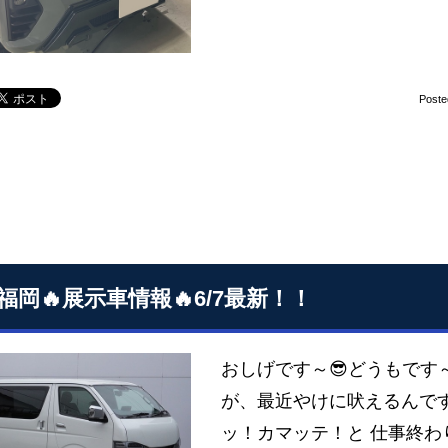
Poste
S福岡🔥展示車情報🔥6/7最新！！
おしげです～😎どうもです
が、最近やけに吠えるんです
ッ！カマッテ！と 仕事終わ