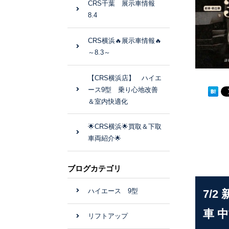
CRS千葉 展示車情報
8.4
CRS横浜🔥展示車情報🔥
～8.3～
【CRS横浜店】 ハイエ
ース9型 乗り心地改善
＆室内快適化
🌟CRS横浜🌟買取＆下取
車両紹介🌟
ブログカテゴリ
ハイエース 9型
7/
車 
リフトアップ