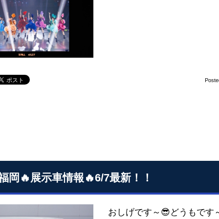
Poste
S福岡🔥展示車情報🔥6/7最新！！
おしげです～😎どうもです