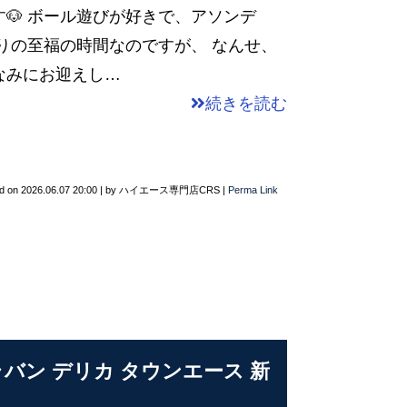
🐶 ボール遊びが好きで、アソンデ
りの至福の時間なのですが、 なんせ、
なみにお迎えし…
続きを読む
d on
2026.06.07 20:00
|
by
ハイエース専門店CRS
|
Perma Link
ャラバン デリカ タウンエース 新