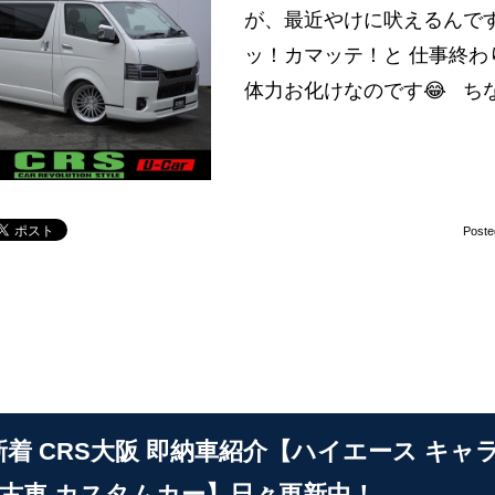
が、最近やけに吠えるんです
ッ！カマッテ！と 仕事終わ
体力お化けなのです😂 ち
Poste
4 新着 CRS大阪 即納車紹介【ハイエース キ
中古車 カスタムカー】日々更新中！