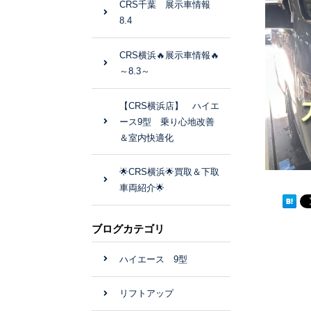
CRS千葉 展示車情報
8.4
CRS横浜🔥展示車情報🔥
～8.3～
【CRS横浜店】 ハイエ
ース9型 乗り心地改善
＆室内快適化
🌟CRS横浜🌟買取＆下取
車両紹介🌟
ブログカテゴリ
ハイエース 9型
リフトアップ