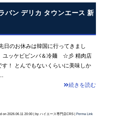
ャラバン デリカ タウンエース 新
 先日のお休みは韓国に行ってきまし
 ユッケビビンバ＆冷麺 ☆彡 精肉店
です！ とんでもないくらいに美味しか
…
続きを読む
ed on
2026.06.11 20:00
|
by
ハイエース専門店CRS
|
Perma Link