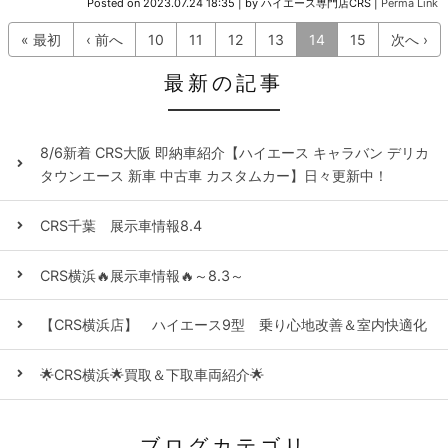
Posted on
2023.07.24 18:35
|
by
ハイエース専門店CRS
|
Perma Link
« 最初
‹ 前へ
10
11
12
13
14
15
次へ ›
最新の記事
8/6新着 CRS大阪 即納車紹介【ハイエース キャラバン デリカ
タウンエース 新車 中古車 カスタムカー】日々更新中！
CRS千葉 展示車情報8.4
CRS横浜🔥展示車情報🔥～8.3～
【CRS横浜店】 ハイエース9型 乗り心地改善＆室内快適化
🌟CRS横浜🌟買取＆下取車両紹介🌟
ブログカテゴリ