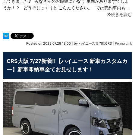
してきました♪ みなさんのお眼鏡にかなう 車両がありますでしょ
うか！？ どうぞじっくりと ごらんください。 では売約車両も…
続きを読む
Posted on
2023.07.28 18:00
|
by
ハイエース専門店CRS
|
Perma Link
CRS大阪 7/27新着!!【ハイエース 新車カスタムカ
ー】新車即納車全てお見せします！