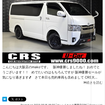
こんにちは大阪店のmakoです。 阪神優勝しましたね！ おめでと
うございます！！ めでたいのはもちろんですが 阪神優勝セールが
気になり過ぎます🎵 さて本日も売約車両も含めまして CRS大…
続きを読む
Posted on
2023.09.15 18:00
|
by
ハイエース専門店CRS
|
Perma Link