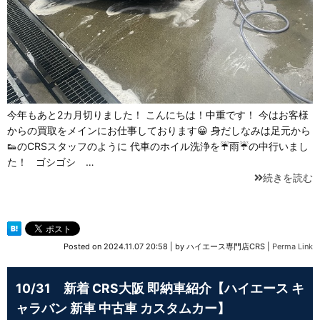
今年もあと2カ月切りました！ こんにちは！中重です！ 今はお客様
からの買取をメインにお仕事しております😀 身だしなみは足元から
👟のCRSスタッフのように 代車のホイル洗浄を☔雨☔の中行いまし
た！ ゴシゴシ …
続きを読む
Posted on
2024.11.07 20:58
|
by
ハイエース専門店CRS
|
Perma Link
10/31 新着 CRS大阪 即納車紹介【ハイエース キ
ャラバン 新車 中古車 カスタムカー】