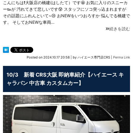
こんにちは❗大阪店の橋建(はしたて）です🤩 お気に入りのスニーカ
ー👟が 汚れてきて悲しいです😰 スタッフにソコ突っ込まれますが
その話題にふれんといて~😢 おNEWをいつおろすか 悩んでる橋建で
す。 そしておNEWな車両…
続きを読む
Posted on
2024.10.17 20:58
|
by
ハイエース専門店CRS
|
Perma Link
10/3 新着 CRS大阪 即納車紹介【ハイエース キ
ャラバン 中古車 カスタムカー】