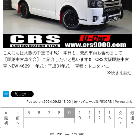
こんにちは大阪の中重です❗😃 本日も、売約車両も含めまして
【即納中古車全台】 ご紹介したいと思います❗❗ CRS大阪即納中古
車 NEW 4629 ・年式：平成31年式 ・車種：トヨタ ハ…
続きを読む
Posted on
2024.09.12 18:00
|
by
ハイエース専門店CRS
|
Perma Link
«
‹
5
6
7
8
9
1
1
1
1
次
最
最
前
0
1
2
3
へ
後
初
へ
›
»