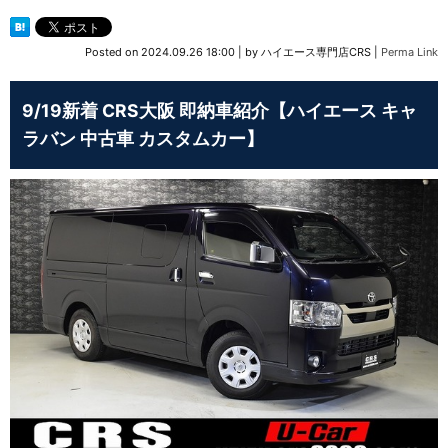
Posted on
2024.09.26 18:00
|
by
ハイエース専門店CRS
|
Perma Link
9/19新着 CRS大阪 即納車紹介【ハイエース キャ
ラバン 中古車 カスタムカー】