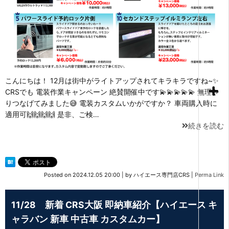
こんにちは！ 12月は街中がライトアップされてキラキラですね~✨
CRSでも 電装作業キャンペーン 絶賛開催中です💫💫💫💫💫 無理や
りつなげてみました😅 電装カスタムいかがですか？ 車両購入時に
適用可🙌🙌🙌🙌 是非、ご検…
続きを読む
Posted on
2024.12.05 20:00
|
by
ハイエース専門店CRS
|
Perma Link
11/28 新着 CRS大阪 即納車紹介【ハイエース キ
ャラバン 新車 中古車 カスタムカー】