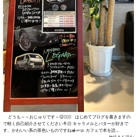
どうも～～おじゅりです～😉🙇🏻‍♀️ はじめてブログを書きますの
で軽く自己紹介させてください🤞🏻 キャラメルとバターが好きで
す、かわいい系の茶色いものですね🍯🧈🥨 カフェで本を読…
続きを読む