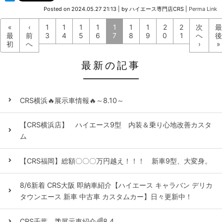
Posted on
2024.05.27 21:13
|
by
ハイエース専門店CRS
|
Perma Link
«
‹
1
1
1
1
1
1
1
2
2
次
最
最
前
3
4
5
6
7
8
9
0
1
へ
後
初
へ
›
»
最新の記事
CRS横浜🔥展示車情報🔥～8.10～
【CRS横浜店】 ハイエース9型 内装＆乗り心地改善カスタ
ム
【CRS福岡】総額〇〇〇万円越え！！！ 新車9型、大変身。
8/6新着 CRS大阪 即納車紹介【ハイエース キャラバン デリカ
タウンエース 新車 中古車 カスタムカー】日々更新中！
CRS千葉 🌴展示車紹介🌈8.4