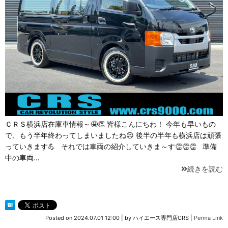
ＣＲＳ横浜店在庫車情報～🤩👏 皆様こんにちわ！ 今年も早いもの
で、もう半年終わってしまいましたね😣 後半の半年も横浜店は頑張
っていきます💪 それでは車両の紹介していきま～す👏👏👏 準備
中の車両…
続きを読む
Posted on
2024.07.01 12:00
|
by
ハイエース専門店CRS
|
Perma Link