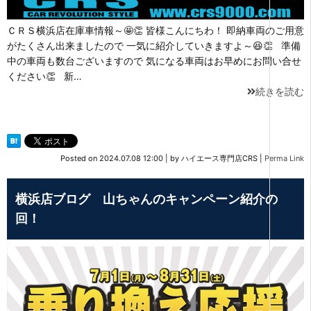
ＣＲＳ横浜店在庫車情報～🤩👏 皆様こんにちわ！ 即納車両のご用意
がたくさん出来ましたので 一気に紹介していきますよ～😆👏 準備
中の車両も数台ございますので 気になる車両はお早めにお問い合せ
ください👏 新…
続きを読む
Posted on
2024.07.08 12:00
|
by
ハイエース専門店CRS
|
Perma Link
横浜店ブログ 山ちゃんのキャンペーン紹介の
回！