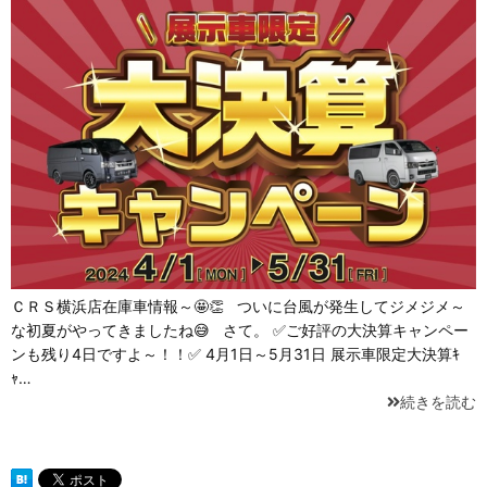
ＣＲＳ横浜店在庫車情報～🤩👏 ついに台風が発生してジメジメ～
な初夏がやってきましたね😅 さて。 ✅ご好評の大決算キャンペー
ンも残り4日ですよ～！！✅ 4月1日～5月31日 展示車限定大決算ｷ
ｬ…
続きを読む