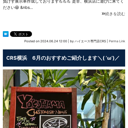
負けず展示車作成しております💪💪💪 是非、横浜店に遊びに来てく
ださい😆 &nbs…
続きを読む
Posted on
2024.06.24 12:00
|
by
ハイエース専門店CRS
|
Perma Link
CRS横浜 6月のおすすめご紹介します＼( ‘ω’)／