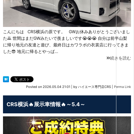
こんにちは CRS横浜の原です。 GWお休みありがとうございまし
た🙇 世間はまだGWみたいで羨ましいです😭😭😭 自分は前半山梨
に帰り地元の友達と遊び、最終日はカワラボの衣裳店に行ってきま
した😎 地元に帰るとやっぱ…
続きを読む
Posted on
2026.05.04 21:01
|
by
ハイエース専門店CRS
|
Perma Link
CRS横浜🔥展示車情報🔥～5.4～