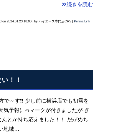
続きを読む
d on
2024.01.23 18:00
|
by
ハイエース専門店CRS
|
Perma Link
ない！！
方で～す❗❗ 少し前に横浜店でも初雪を
天気予報に⛄マークが付きましたが ぎ
なんとか持ち応えました！！ だがめち
ない地域…