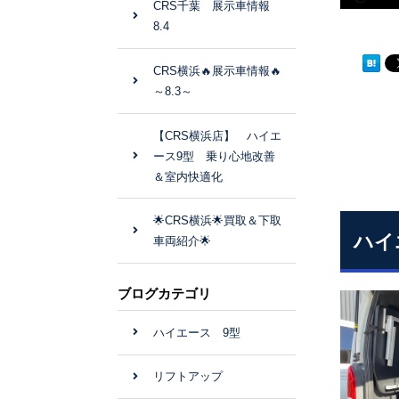
CRS千葉 展示車情報
8.4
CRS横浜🔥展示車情報🔥
～8.3～
【CRS横浜店】 ハイエ
ース9型 乗り心地改善
＆室内快適化
🌟CRS横浜🌟買取＆下取
ハイ
車両紹介🌟
ブログカテゴリ
ハイエース 9型
リフトアップ