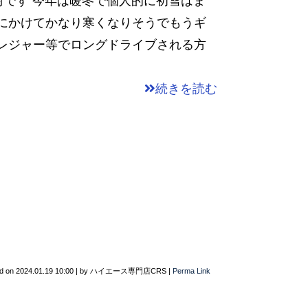
村です 今年は暖冬で個人的に初雪はま
月にかけてかなり寒くなりそうでもうギ
ーレジャー等でロングドライブされる方
続きを読む
d on
2024.01.19 10:00
|
by
ハイエース専門店CRS
|
Perma Link