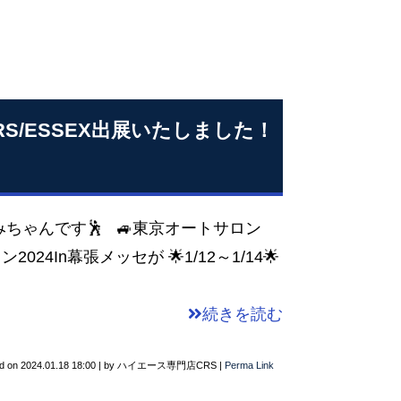
CRS/ESSEX出展いたしました！
ちゃんです🕺 🚙東京オートサロン
24In幕張メッセが 🌟1/12～1/14🌟
続きを読む
d on
2024.01.18 18:00
|
by
ハイエース専門店CRS
|
Perma Link