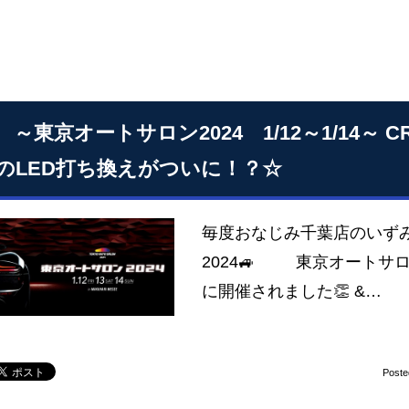
 ～東京オートサロン2024 1/12～1/14～ 
のLED打ち換えがついに！？☆
毎度おなじみ千葉店のいずみ
2024🚙 東京オートサロン20
に開催されました👏 &…
Poste