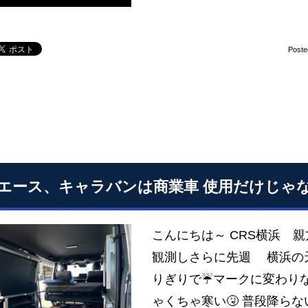
Poste
エース、キャラバンは商業車 使用だけじゃ
こんにちは～ CRS横浜 親
観測しさらに先週 横浜の
りぎりで☔マークに変わり
ゃくちゃ寒い🤧 普段降ら