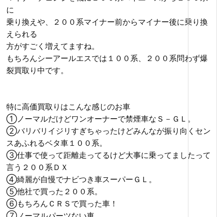
に
乗り換えや、２００系マイナー前からマイナー後に乗り換
えられる
方がすごく増えてますね。
もちろんシーアールエスでは１００系、２００系問わず爆
裂買取り中です。
特に高価買取りはこんな感じのお車
①ノーマルだけどワンオーナーで禁煙車なＳ－ＧＬ。
②バリバリイジリすぎちゃったけどみんなが振り向くセン
スあふれるベタ車１００系。
③仕事で使って距離走ってるけど大事に乗ってましたって
言う２００系ＤＸ
④綺麗が自慢でナビつき車スーパーＧＬ。
⑤他社で買った２００系。
⑥もちろんＣＲＳで買った車！
⑦ノーマルパーツない車。