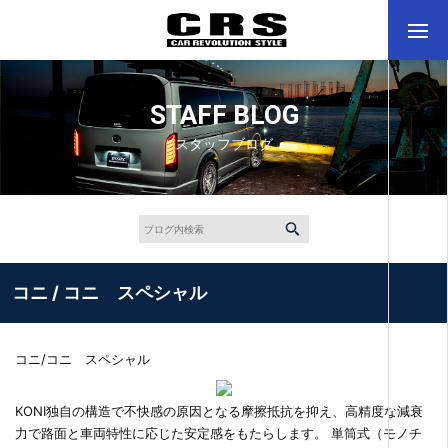
STAFF BLOG
スタッフブログ
コニ / コニ スペシャル
コニ/コニ スペシャル
KONI独自の構造で不快感の原因となる摩擦抵抗を抑え、高精度な減衰
力で路面と車両特性に応じた安定感をもたらします。 単筒式（モノチ