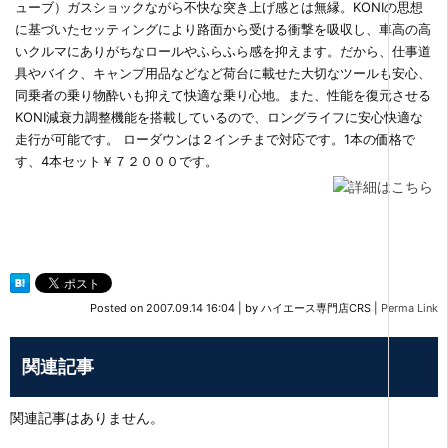
ューブ）ガスショックながら不快な突き上げ感とは無縁。KONIの思想
に基づいたセッティングにより路面から受ける衝撃を吸収し、車高の高
いクルマにありがちなロールやふらふら感を抑えます。だから、仕事道
具やバイク、キャンプ用品などなど荷台に載せた大切なツールも安心、
同乗者の乗り物酔いも抑えて快適な乗り心地。また、性能を復元させる
KONI減衰力調整機能を搭載しているので、ロングライフに安心快適な
走行が可能です。 ローダウンは２インチまで対応です。1本の価格で
す、4本セット￥７２０００です。
Posted on
2007.09.14 16:04
|
by
ハイエース専門店CRS
|
Perma Link
関連記事
関連記事はありません。