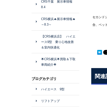
CRS千葉 展示車情報
8.4
セカンド
CRS横浜🔥展示車情報🔥
～8.3～
合、ベッ
【CRS横浜店】 ハイエ
ース9型 乗り心地改善
＆室内快適化
🌟CRS横浜🌟買取＆下取
車両紹介🌟
関連
ブログカテゴリ
ハイエース 9型
リフトアップ