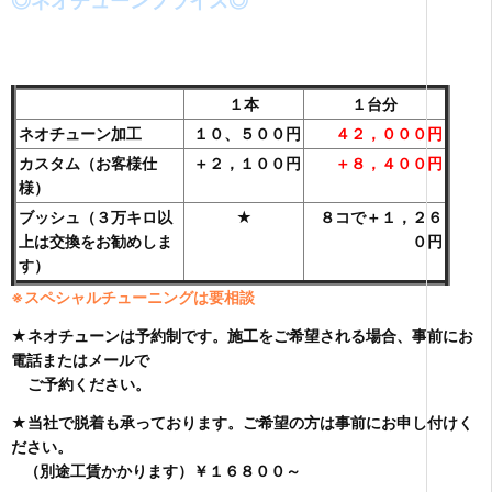
◎ネオチューンプライス◎
１本
１台分
ネオチューン加工
１０、５００円
４２，０００円
カスタム（お客様仕
＋２，１００円
＋８，４００円
様）
ブッシュ（３万キロ以
★
８コで＋１，２６
上は交換をお勧めしま
０円
す）
※スペシャルチューニングは要相談
★ネオチューンは予約制です。施工をご希望される場合、事前にお
電話またはメールで
ご予約ください。
★当社で脱着も承っております。ご希望の方は事前にお申し付けく
ださい。
（別途工賃かかります）￥１６８００～