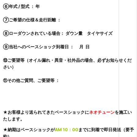
⑥年式 / 型式 ： 年
⑦ご希望の仕様＆走行距離 ：
⑧ローダウンされている場合： ダウン量 タイヤサイズ
⑨当社へのベースショック到着日 ： 月 日
⑩ご要望等（オイル漏れ・異音・社外品の場合、必ずお知らせくだ
さい）
⑪その他ご質問、ご要望等 ：
★お客様より送られてきたベースショックに
ネオチューン
を施工い
たします。
★納期はベースショックが
AM 10：00
までに到着で即日発送（要予
約）、