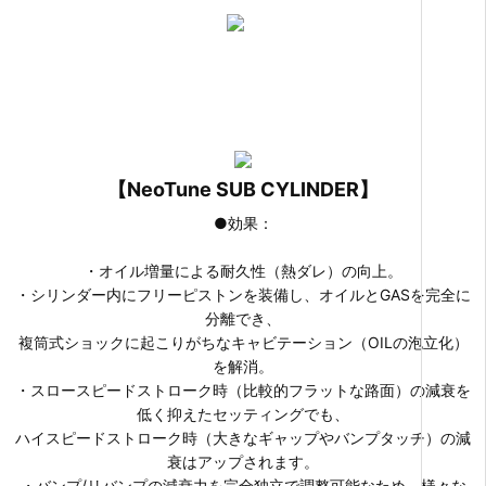
バンプ/リバン
プ完全独立調整式
【NeoTune SUB CYLINDER】
●効果：
・オイル増量による耐久性（熱ダレ）の向上。
・シリンダー内にフリーピストンを装備し、オイルとGASを完全に
分離でき、
複筒式ショックに起こりがちなキャビテーション（OILの泡立化）
を解消。
・スロースピードストローク時（比較的フラットな路面）の減衰を
低く抑えたセッティングでも、
ハイスピードストローク時（大きなギャップやバンプタッチ）の減
衰はアップされます。
・バンプ/リバンプの減衰力を完全独立で調整可能なため、様々な