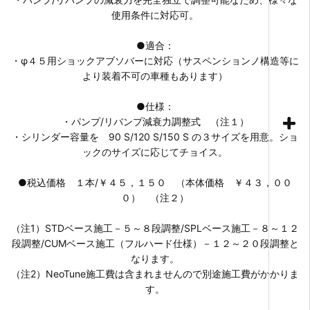
使用条件に対応可。
●適合：
・φ４５用ショックアブソバーに対応（サスペンションノ構造等に
より装着不可の車種もあります）
●仕様：
・パンプ/リバンプ減衰力調整式 （注１）
・シリンダー容量を 90 S/120 S/150 S の３サイズを用意。ショ
ックのサイズに応じてチョイス。
●税込価格 １本/￥４５，１５０ （本体価格 ￥４３，００
０） （注２）
（注1）STDベース施工－５～８段調整/SPLベース施工－８～１２
段調整/CUMベース施工（フルハード仕様）－１２～２０段調整と
なります。
（注2）NeoTune施工費は含まれませんので別途施工費がかかりま
す。