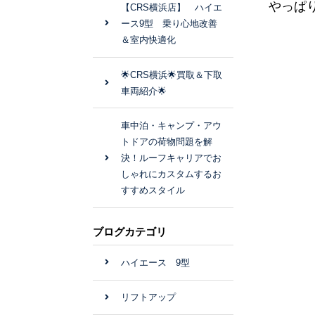
やっぱ
【CRS横浜店】 ハイエ
ース9型 乗り心地改善
＆室内快適化
🌟CRS横浜🌟買取＆下取
車両紹介🌟
車中泊・キャンプ・アウ
トドアの荷物問題を解
決！ルーフキャリアでお
しゃれにカスタムするお
すすめスタイル
ブログカテゴリ
ハイエース 9型
リフトアップ