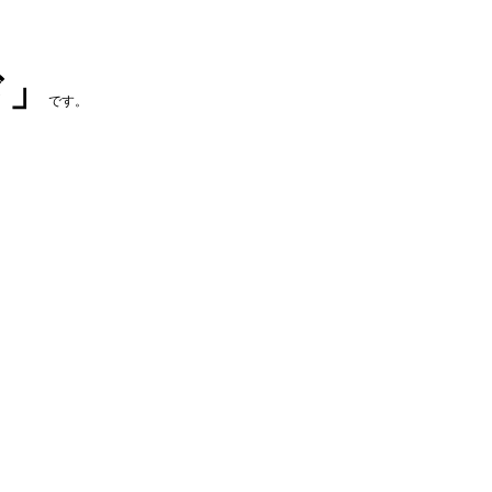
ド」
です。