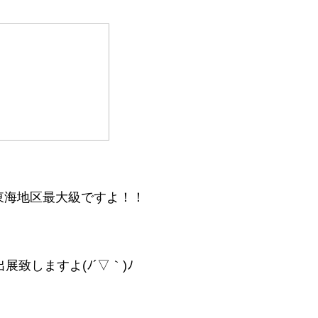
東海地区最大級ですよ！！
出展致しますよ(ﾉ´▽｀)ﾉ