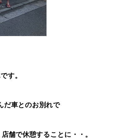
れです。
んだ車とのお別れで
く店舗で休憩することに・・。