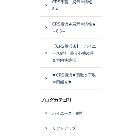
CRS千葉 展示車情報
8.4
CRS横浜🔥展示車情報🔥
～8.3～
【CRS横浜店】 ハイエ
ース9型 乗り心地改善
＆室内快適化
🌟CRS横浜🌟買取＆下取
車両紹介🌟
ブログカテゴリ
ハイエース 9型
リフトアップ