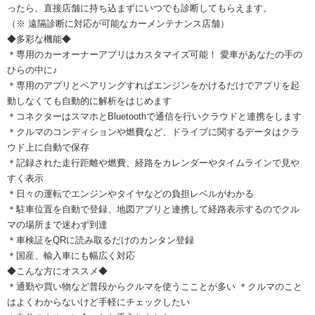
ったら、直接店舗に持ち込まずにいつでも診断してもらえます。
（※ 遠隔診断に対応が可能なカーメンテナンス店舗）
◆多彩な機能◆
＊専用のカーオーナーアプリはカスタマイズ可能！ 愛車があなたの手の
ひらの中に♪
＊専用のアプリとペアリングすればエンジンをかけるだけでアプリを起
動しなくても自動的に解析をはじめます
＊コネクターはスマホとBluetoothで通信を行いクラウドと連携をします
＊クルマのコンディションや燃費など、ドライブに関するデータはクラ
ウド上に自動で保存
＊記録された走行距離や燃費、経路をカレンダーやタイムラインで見や
すく表示
＊日々の運転でエンジンやタイヤなどの負担レベルがわかる
＊駐車位置を自動で登録、地図アプリと連携して経路表示するのでクル
マの場所まで迷わず到達
＊車検証をQRに読み取るだけのカンタン登録
＊国産、輸入車にも幅広く対応
◆こんな方にオススメ◆
＊通勤や買い物など普段からクルマを使うこことが多い ＊クルマのこと
はよくわからないけど手軽にチェックしたい