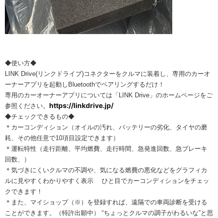
◆使い方◆
LINK Drive(リンクドライブ)コネクターをクルマに装着し、専用のカーオ
ーナーアプリを起動しBluetoothでペアリングするだけ！
専用のカーオーナーアプリについては「LINK Drive」のホームページをご
https://linkdrive.jp/
参照ください。
◆チェックできるもの◆
＊カーコンディション（オイルの汚れ、バッテリーの劣化、タイヤの磨
耗、その他任意で10項目設定できます）
＊運転特性（走行距離、平均燃費、走行時間、急発進回数、急ブレーキ
回数、）
＊気づきにくいクルマの不調や、気になる燃費の悪化などをグラフィカ
ルに見やすくわかりやすく表示 ひと目でカーコンディションをチェッ
クできます！
＊また、マイショップ（※）を登録すれば、遠隔での車両診断を受ける
ことができます。（特許出願中） “ちょっとクルマの調子がわるいな”と思