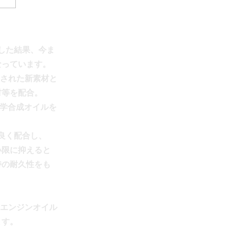
した結果、今ま
なっています。
発された新素材と
材等を配合。
化学合成オイルを
良く配合し、
小限に抑えると
持の耐久性をも
、エンジンオイル
ます。