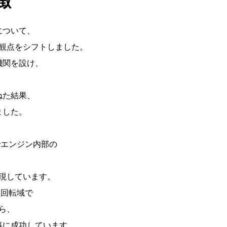
徴
」について、
観点をシフトしました。
機関を設け、
、
ねた結果、
ました。
でエンジン内部の
現しています。
じ回転域で
ら、
事に成功しています。