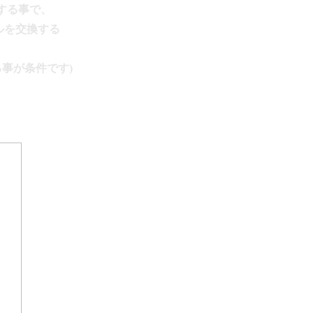
する事で、
イルを交換する
る事が条件です)