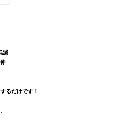
低減
伸
入するだけです！
、