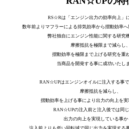
RAN☆UPの特
RS☆Rは「エンジン出力の効率向上
数年前よりマフラーによる排気効率から摺動効率へ
弊社独自にエンジン性能に関する研究
摩擦抵抗を極限まで減らし
摺動効率を極限まで上げる研究を重
当商品を開発する事に成功いたし
RAN☆UPはエンジンオイルに注入する事
摩擦抵抗を減らし、
摺動効率を上げる事により出力の向上を実
RAN☆UPの注入前と注入後では同
出力の向上を実現している事か
注入前よりも低い回転域で同じ出力を実現する