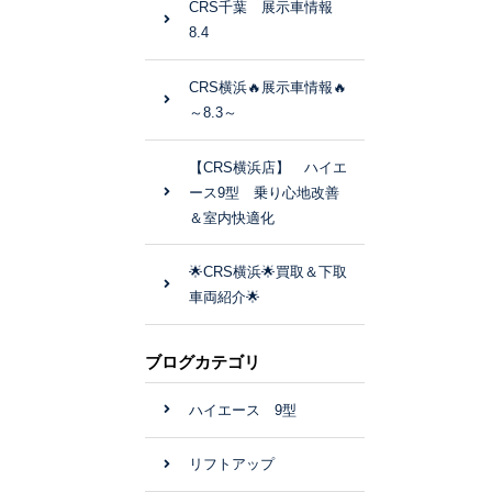
CRS千葉 展示車情報
8.4
CRS横浜🔥展示車情報🔥
～8.3～
【CRS横浜店】 ハイエ
ース9型 乗り心地改善
＆室内快適化
🌟CRS横浜🌟買取＆下取
車両紹介🌟
ブログカテゴリ
ハイエース 9型
リフトアップ