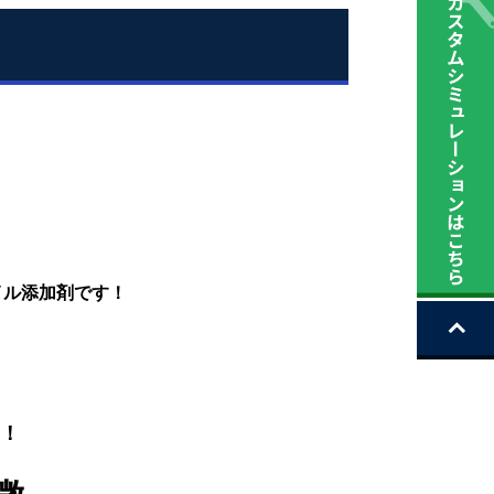
イル添加剤です！
！