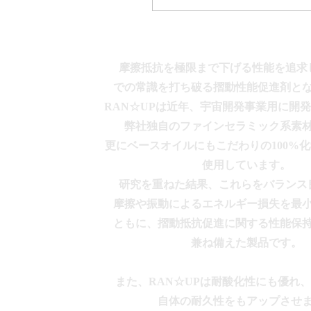
摩擦抵抗を極限まで下げる性能を追求
での常識を打ち破る摺動性能促進剤と
RAN☆UPは近年、宇宙開発事業用に開
弊社独自のファインセラミック系素
更にベースオイルにもこだわりの100%
使用しています。
研究を重ねた結果、これらをバランス
摩擦や振動によるエネルギー損失を最
ともに、摺動抵抗促進に関する性能保
兼ね備えた製品です。
また、RAN☆UPは耐酸化性にも優れ
自体の耐久性をもアップさせ