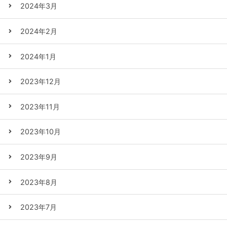
2024年3月
2024年2月
2024年1月
2023年12月
2023年11月
2023年10月
2023年9月
2023年8月
2023年7月