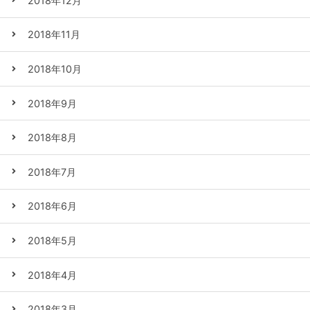
2018年12月
2018年11月
2018年10月
2018年9月
2018年8月
2018年7月
2018年6月
2018年5月
2018年4月
2018年3月