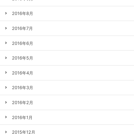
2016年8月
2016年7月
2016年6月
2016年5月
2016年4月
2016年3月
2016年2月
2016年1月
2015年12月