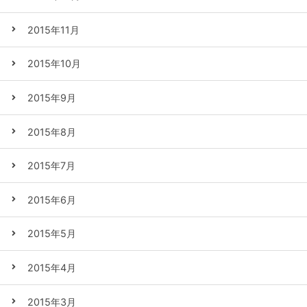
2015年11月
2015年10月
2015年9月
2015年8月
2015年7月
2015年6月
2015年5月
2015年4月
2015年3月