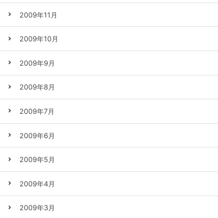
2009年11月
2009年10月
2009年9月
2009年8月
2009年7月
2009年6月
2009年5月
2009年4月
2009年3月