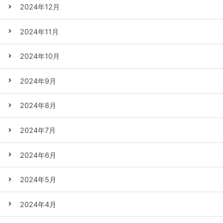
2024年12月
2024年11月
2024年10月
2024年9月
2024年8月
2024年7月
2024年6月
2024年5月
2024年4月