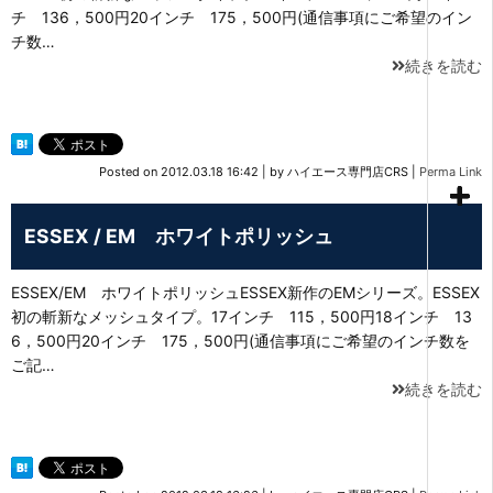
チ 136，500円20インチ 175，500円(通信事項にご希望のイン
チ数…
続きを読む
Posted on
2012.03.18 16:42
|
by
ハイエース専門店CRS
|
Perma Link
ESSEX / EM ホワイトポリッシュ
ESSEX/EM ホワイトポリッシュESSEX新作のEMシリーズ。ESSEX
初の斬新なメッシュタイプ。17インチ 115，500円18インチ 13
6，500円20インチ 175，500円(通信事項にご希望のインチ数を
ご記…
続きを読む