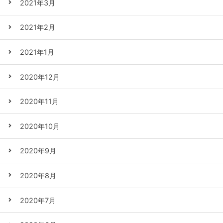
2021年3月
2021年2月
2021年1月
2020年12月
2020年11月
2020年10月
2020年9月
2020年8月
2020年7月