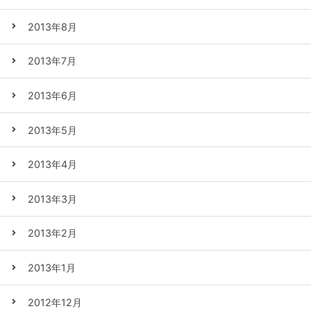
2013年8月
2013年7月
2013年6月
2013年5月
2013年4月
2013年3月
2013年2月
2013年1月
2012年12月