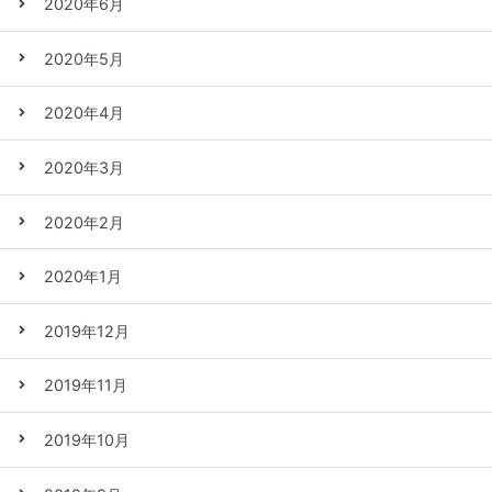
2020年6月
2020年5月
2020年4月
2020年3月
2020年2月
2020年1月
2019年12月
2019年11月
2019年10月