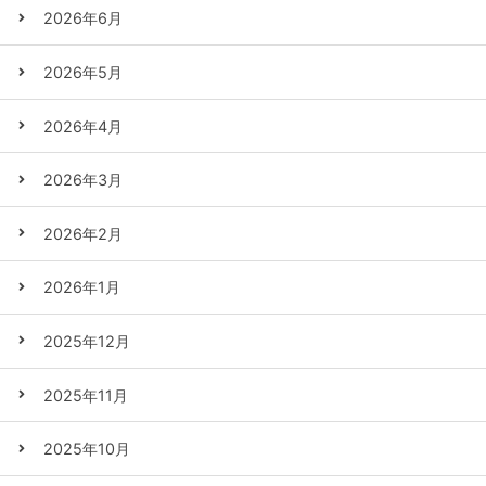
2026年6月
2026年5月
2026年4月
2026年3月
2026年2月
2026年1月
2025年12月
2025年11月
2025年10月