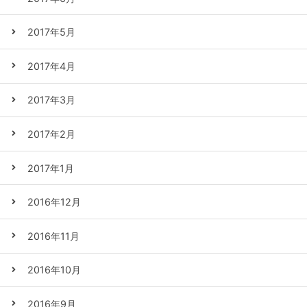
2017年5月
2017年4月
2017年3月
2017年2月
2017年1月
2016年12月
2016年11月
2016年10月
2016年9月