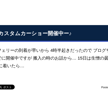
カスタムカーショー開催中ー♪
ェリーの到着が早いから 4時半起きだったので ブログサ
に開催中ですが 搬入の時のお話から… 15日は生憎の曇
場に着いたら…
Post