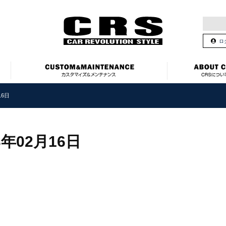
ロ
16日
3年02月16日