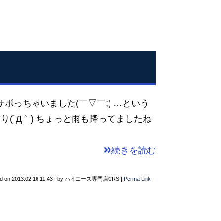
ボっちゃいました(￣▽￣;) …という
り(´Д｀) ちょっと雨も降ってましたね
続きを読む
ed on
2013.02.16 11:43
|
by
ハイエース専門店CRS
|
Perma Link