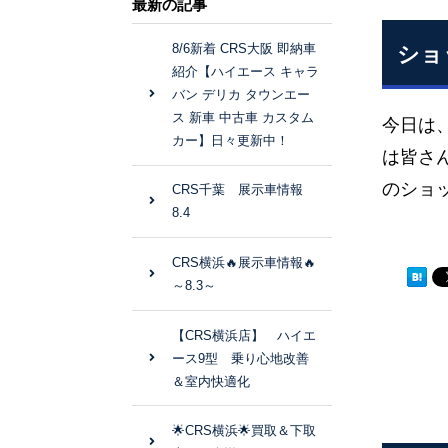
最新の記事
8/6新着 CRS大阪 即納車
ショ
紹介【ハイエース キャラ
バン デリカ タウンエー
ス 新車 中古車 カスタム
今日は
カー】日々更新中！
は皆さ
のショ
CRS千葉 展示車情報
8.4
CRS横浜🔥展示車情報🔥
～8.3～
【CRS横浜店】 ハイエ
ース9型 乗り心地改善
＆室内快適化
🌟CRS横浜🌟買取＆下取