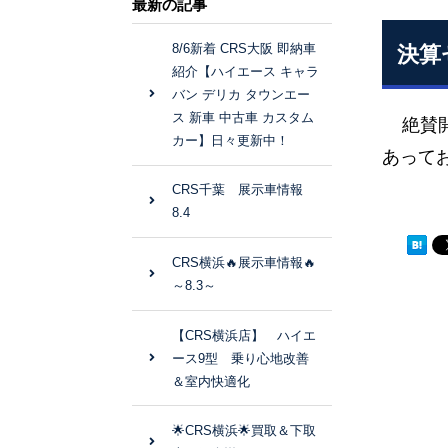
最新の記事
8/6新着 CRS大阪 即納車
決算
紹介【ハイエース キャラ
バン デリカ タウンエー
ス 新車 中古車 カスタム
絶賛開
カー】日々更新中！
あって
CRS千葉 展示車情報
8.4
CRS横浜🔥展示車情報🔥
～8.3～
【CRS横浜店】 ハイエ
ース9型 乗り心地改善
＆室内快適化
🌟CRS横浜🌟買取＆下取