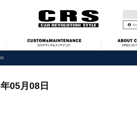
ロ
8日
8年05月08日