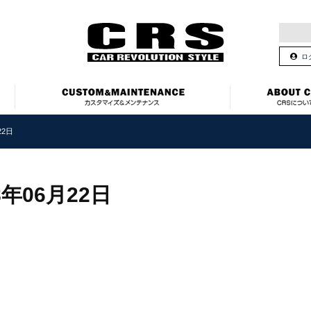
ロ
22日
8年06月22日