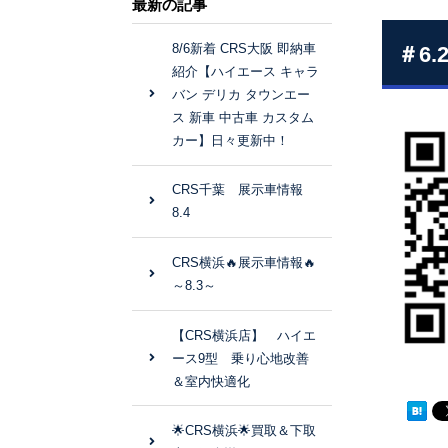
最新の記事
8/6新着 CRS大阪 即納車
＃6
紹介【ハイエース キャラ
バン デリカ タウンエー
ス 新車 中古車 カスタム
カー】日々更新中！
CRS千葉 展示車情報
8.4
CRS横浜🔥展示車情報🔥
～8.3～
【CRS横浜店】 ハイエ
ース9型 乗り心地改善
＆室内快適化
🌟CRS横浜🌟買取＆下取