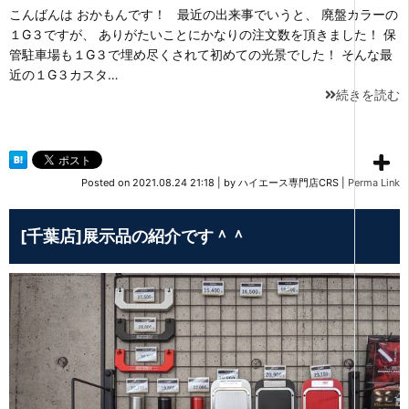
こんばんは おかもんです！ 最近の出来事でいうと、 廃盤カラーの
１G３ですが、 ありがたいことにかなりの注文数を頂きました！ 保
管駐車場も１G３で埋め尽くされて初めての光景でした！ そんな最
近の１G３カスタ…
続きを読む
Posted on
2021.08.24 21:18
|
by
ハイエース専門店CRS
|
Perma Link
[千葉店]展示品の紹介です＾＾