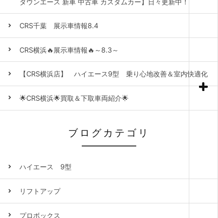
タウンエース 新車 中古車 カスタムカー】日々更新中！
CRS千葉 展示車情報8.4
CRS横浜🔥展示車情報🔥～8.3～
【CRS横浜店】 ハイエース9型 乗り心地改善＆室内快適化
🌟CRS横浜🌟買取＆下取車両紹介🌟
ブログカテゴリ
ハイエース 9型
リフトアップ
プロボックス