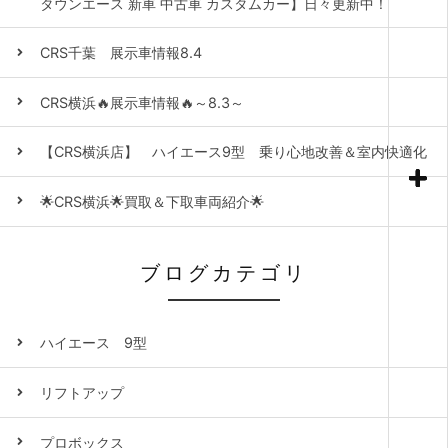
タウンエース 新車 中古車 カスタムカー】日々更新中！
CRS千葉 展示車情報8.4
CRS横浜🔥展示車情報🔥～8.3～
【CRS横浜店】 ハイエース9型 乗り心地改善＆室内快適化
🌟CRS横浜🌟買取＆下取車両紹介🌟
ブログカテゴリ
ハイエース 9型
リフトアップ
プロボックス