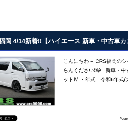
S福岡 4/14新着!!【ハイエース 新車・中古
こんにちわ～ CRS福岡のシ
らんください❗😆 新車・中古
ットⅣ ・年式：令和6年式(
Poste