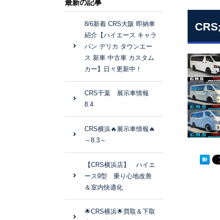
最新の記事
8/6新着 CRS大阪 即納車
CR
紹介【ハイエース キャラ
バン デリカ タウンエー
ス 新車 中古車 カスタム
カー】日々更新中！
CRS千葉 展示車情報
8.4
CRS横浜🔥展示車情報🔥
～8.3～
【CRS横浜店】 ハイエ
ース9型 乗り心地改善
＆室内快適化
🌟CRS横浜🌟買取＆下取