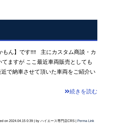
かもん】です‼‼ 主にカスタム商談・カ
いてますが ここ最近車両販売としても
最近で納車させて頂いた車両をご紹介い
続きを読む
ted on
2024.04.15 0:39
|
by
ハイエース専門店CRS
|
Perma Link