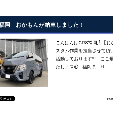
S福岡 おかもんが納車しました！
こんばんはCRS福岡店【お
スタム作業を担当させて頂
活動しております‼‼ ここ
たしまス😆 福岡県 H…
Pos