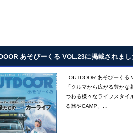
TDOOR あそびーくる VOL.23に掲載されま
OUTDOOR あそびーくる 
「クルマから広がる豊かな暮
つわる様々なライフスタイ
る旅やCAMP、…