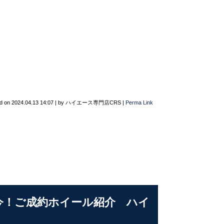
d on
2024.04.13 14:07
|
by
ハイエース専門店CRS
|
Perma Link
ら今！ご成約ホイール紹介 ハイ