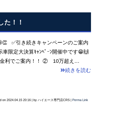
した！！
👏 ✅引き続きキャンペーンのご案内
示車限定大決算ｷｬﾝﾍﾟｰﾝ開催中です😁🙌
利でご案内！！ ② 10万超え…
続きを読む
d on
2024.04.15 20:16
|
by
ハイエース専門店CRS
|
Perma Link