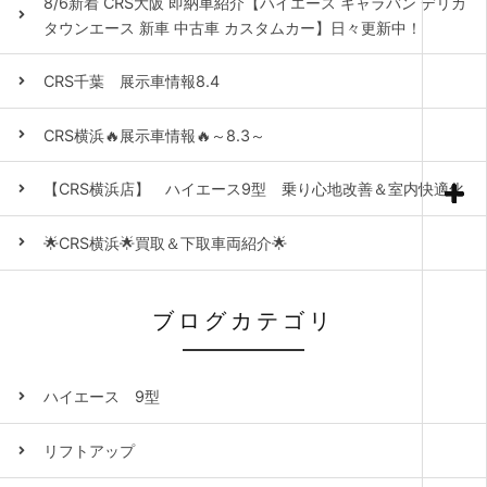
8/6新着 CRS大阪 即納車紹介【ハイエース キャラバン デリカ
タウンエース 新車 中古車 カスタムカー】日々更新中！
CRS千葉 展示車情報8.4
CRS横浜🔥展示車情報🔥～8.3～
【CRS横浜店】 ハイエース9型 乗り心地改善＆室内快適化
🌟CRS横浜🌟買取＆下取車両紹介🌟
ブログカテゴリ
ハイエース 9型
リフトアップ