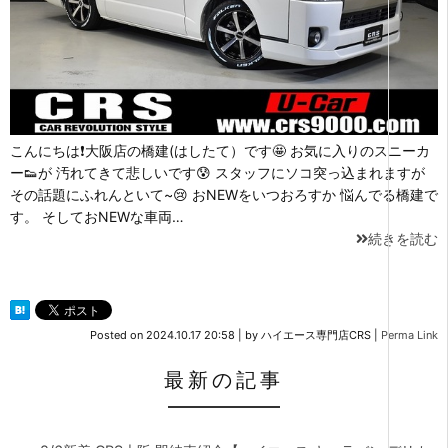
こんにちは❗大阪店の橋建(はしたて）です🤩 お気に入りのスニーカ
ー👟が 汚れてきて悲しいです😰 スタッフにソコ突っ込まれますが
その話題にふれんといて~😢 おNEWをいつおろすか 悩んでる橋建で
す。 そしておNEWな車両…
続きを読む
Posted on
2024.10.17 20:58
|
by
ハイエース専門店CRS
|
Perma Link
最新の記事