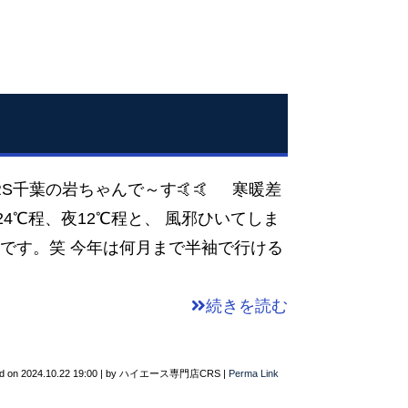
RS千葉の岩ちゃんで～す🤙🤙 寒暖差
4℃程、夜12℃程と、 風邪ひいてしま
半袖です。笑 今年は何月まで半袖で行ける
続きを読む
d on
2024.10.22 19:00
|
by
ハイエース専門店CRS
|
Perma Link