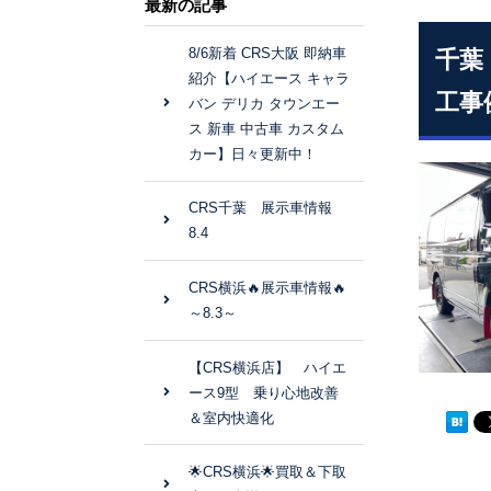
最新の記事
8/6新着 CRS大阪 即納車
千葉
紹介【ハイエース キャラ
工事
バン デリカ タウンエー
ス 新車 中古車 カスタム
カー】日々更新中！
CRS千葉 展示車情報
8.4
CRS横浜🔥展示車情報🔥
～8.3～
【CRS横浜店】 ハイエ
ース9型 乗り心地改善
＆室内快適化
🌟CRS横浜🌟買取＆下取