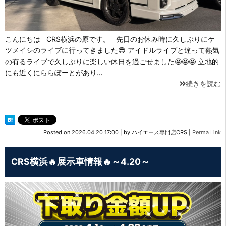
こんにちは CRS横浜の原です。 先日のお休み時に久しぶりにケ
ツメイシのライブに行ってきました😎 アイドルライブと違って熱気
の有るライブで久しぶりに楽しい休日を過ごせました🤩🤩🤩 立地的
にも近くにららぽーとがあり…
続きを読む
Posted on
2026.04.20 17:00
|
by
ハイエース専門店CRS
|
Perma Link
CRS横浜🔥展示車情報🔥～4.20～