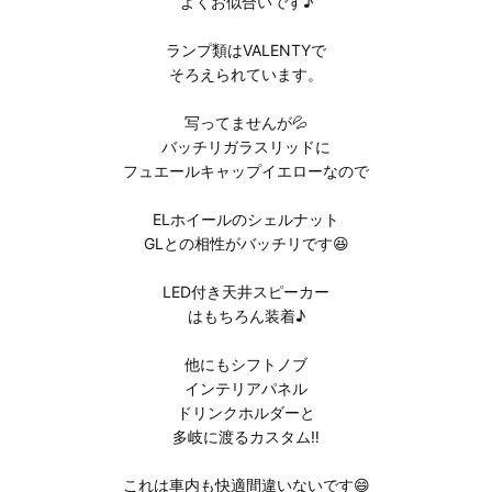
よくお似合いです♪
ランプ類はVALENTYで
そろえられています。
写ってませんが💦
バッチリガラスリッドに
フュエールキャップイエローなので
ELホイールのシェルナット
GLとの相性がバッチリです😆
LED付き天井スピーカー
はもちろん装着♪
他にもシフトノブ
インテリアパネル
ドリンクホルダーと
多岐に渡るカスタム‼️
これは車内も快適間違いないです😄