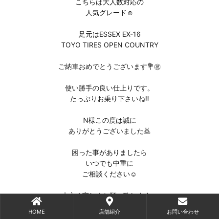
こちらは大人数対応の
人気グレード☺️
足元はESSEX EX-16
TOYO TIRES OPEN COUNTRY
ご納車おめでとうございます💐㊗️
使い勝手の良い仕上りです。
たっぷりお乗り下さいね‼️
N様この度は誠に
ありがとうございました⁡🙇
困った事がありましたら
いつでも中重に
ご相談ください☺️
末永く宜しくお願い致します。
HOME
店舗紹介
お問い合わせ
担当:CRS大阪 中重