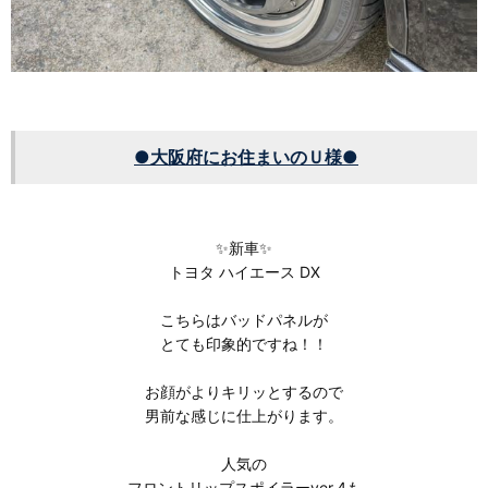
●大阪府にお住まいのＵ
様●
✨新車✨
トヨタ ハイエース DX
こちらはバッドパネルが
とても印象的ですね！！
お顔がよりキリッとするので
男前な感じに仕上がります。
人気の
フロントリップスポイラーver.4も