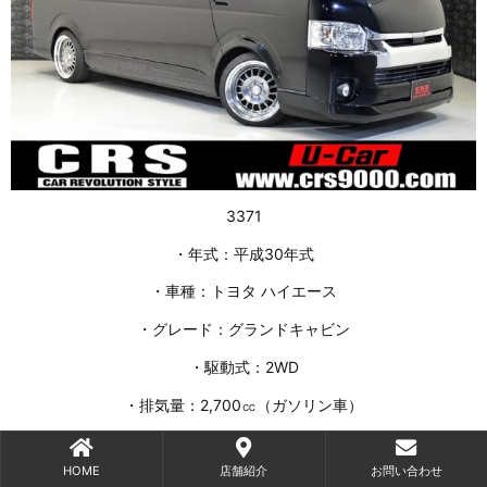
3371
・年式：平成30年式
・車種：トヨタ ハイエース
・グレード：グランドキャビン
・駆動式：2WD
・排気量：2,700㏄（ガソリン車）
・ボディカラー：ブラックマイカ（209）
HOME
店舗紹介
お問い合わせ
・乗車定員：10人乗り