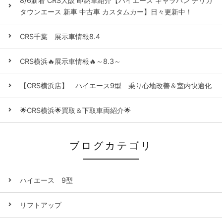
8/6新着 CRS大阪 即納車紹介【ハイエース キャラバン デリカ
タウンエース 新車 中古車 カスタムカー】日々更新中！
CRS千葉 展示車情報8.4
CRS横浜🔥展示車情報🔥～8.3～
【CRS横浜店】 ハイエース9型 乗り心地改善＆室内快適化
🌟CRS横浜🌟買取＆下取車両紹介🌟
ブログカテゴリ
ハイエース 9型
リフトアップ