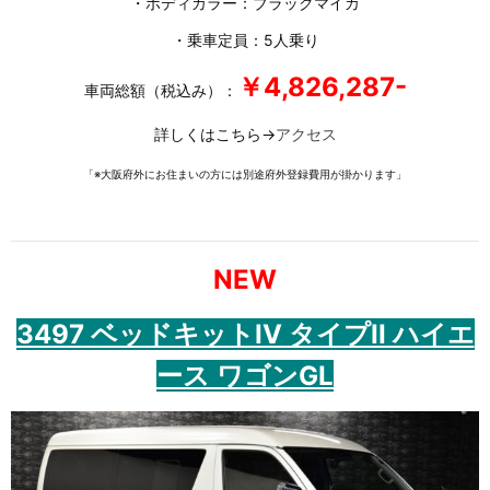
・ボディカラー：ブラックマイカ
・乗車定員：5人乗り
￥4,826,287-
車両総額（税込み）：
詳しくはこちら→
アクセス
「※大阪府外にお住まいの方には別途府外登録費用が掛かります」
NEW
3497 ベッドキットIV タイプII ハイエ
ース ワゴンGL