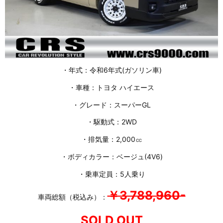
・年式：令和6年式(ガソリン車)
・車種：トヨタ ハイエース
・グレード：スーパーGL
・駆動式：2WD
・排気量：2,000㏄
・ボディカラー：ベージュ(4V6)
・乗車定員：5人乗り
￥3,788,960-
車両総額（税込み）：
SOLD OUT