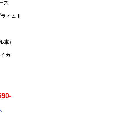
ース
プライムⅡ
ル車)
イカ
590-
ス