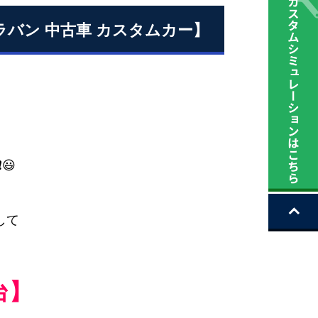
ャラバン 中古車 カスタムカー】
😃
して
台
】