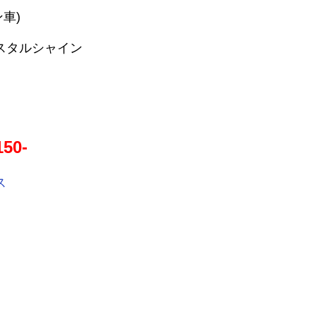
ン車)
スタルシャイン
150-
ス