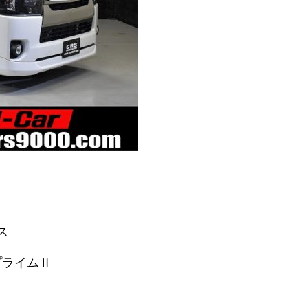
ス
プライムⅡ