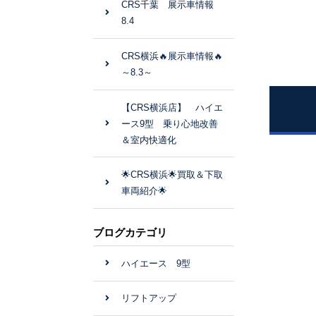
CRS千葉 展示車情報
8.4
CRS横浜🔥展示車情報🔥
～8.3～
【CRS横浜店】 ハイエ
ース9型 乗り心地改善
＆室内快適化
🌟CRS横浜🌟買取＆下取
車両紹介🌟
ブログカテゴリ
ハイエース 9型
リフトアップ