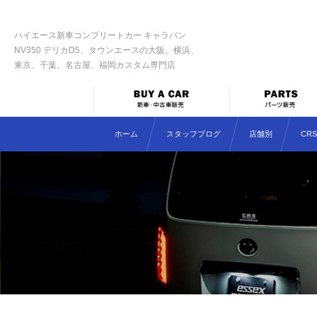
ハイエース新車コンプリートカー キャラバン
NV350 デリカD5、タウンエースの大阪、横浜、
東京、千葉、名古屋、福岡カスタム専門店
ホーム
スタッフブログ
店舗別
CR